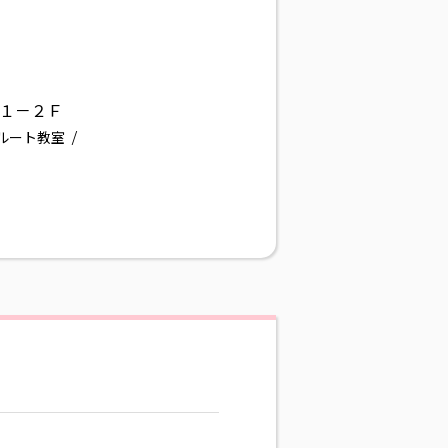
１－２Ｆ
ルート教室