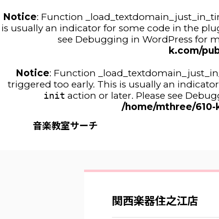
Notice
: Function _load_textdomain_just_in_t
is usually an indicator for some code in the pl
see
Debugging in WordPress
for m
k.com/pub
Notice
: Function _load_textdomain_just_i
triggered too early. This is usually an indica
init
action or later. Please see
Debugg
/home/mthree/610-k
音楽教室サーチ
関西楽器住之江店