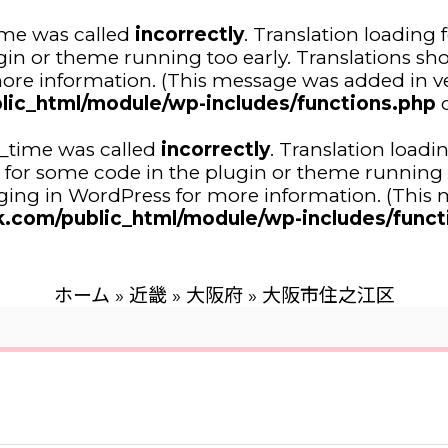
ime was called
incorrectly
. Translation loading 
ugin or theme running too early. Translations sh
ore information. (This message was added in ver
lic_html/module/wp-includes/functions.php
o
n_time was called
incorrectly
. Translation loadi
tor for some code in the plugin or theme running 
ing in WordPress
for more information. (This m
.com/public_html/module/wp-includes/funct
ホーム
»
近畿
»
大阪府
»
大阪市住之江区