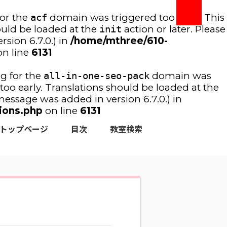
for the
acf
domain was triggered too early. This
ould be loaded at the
init
action or later. Please
sion 6.7.0.) in
/home/mthree/610-
n line
6131
ng for the
all-in-one-seo-pack
domain was
too early. Translations should be loaded at the
essage was added in version 6.7.0.) in
ions.php
on line
6131
トップページ
目次
教室検索