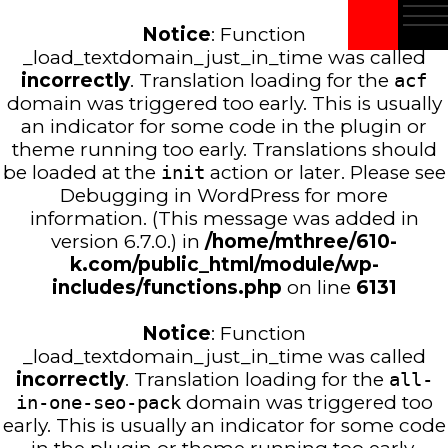
Notice
: Function
_load_textdomain_just_in_time was called
incorrectly
. Translation loading for the
acf
domain was triggered too early. This is usually
an indicator for some code in the plugin or
theme running too early. Translations should
be loaded at the
init
action or later. Please see
Debugging in WordPress
for more
information. (This message was added in
version 6.7.0.) in
/home/mthree/610-
k.com/public_html/module/wp-
includes/functions.php
on line
6131
Notice
: Function
_load_textdomain_just_in_time was called
incorrectly
. Translation loading for the
all-
in-one-seo-pack
domain was triggered too
early. This is usually an indicator for some code