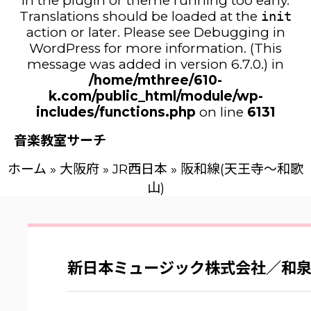
in the plugin or theme running too early.
Translations should be loaded at the
init
action or later. Please see
Debugging in
WordPress
for more information. (This
message was added in version 6.7.0.) in
/home/mthree/610-
k.com/public_html/module/wp-
includes/functions.php
on line
6131
音楽教室サーチ
ホーム
»
大阪府
»
JR西日本
»
阪和線(天王寺～和歌
山)
新日本ミュージック株式会社／和