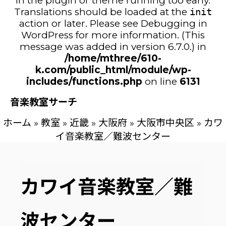
in the plugin or theme running too early.
Translations should be loaded at the
init
action or later. Please see
Debugging in
WordPress
for more information. (This
message was added in version 6.7.0.) in
/home/mthree/610-
k.com/public_html/module/wp-
includes/functions.php
on line
6131
音楽教室サーチ
ホーム
»
教室
»
近畿
»
大阪府
»
大阪市中央区
»
カワ
イ音楽教室／難波センター
カワイ音楽教室／難
波センター