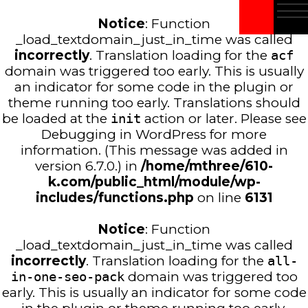
Notice
: Function
_load_textdomain_just_in_time was called
incorrectly
. Translation loading for the
acf
domain was triggered too early. This is usually
an indicator for some code in the plugin or
theme running too early. Translations should
be loaded at the
init
action or later. Please see
Debugging in WordPress
for more
information. (This message was added in
version 6.7.0.) in
/home/mthree/610-
k.com/public_html/module/wp-
includes/functions.php
on line
6131
Notice
: Function
_load_textdomain_just_in_time was called
incorrectly
. Translation loading for the
all-
in-one-seo-pack
domain was triggered too
early. This is usually an indicator for some code