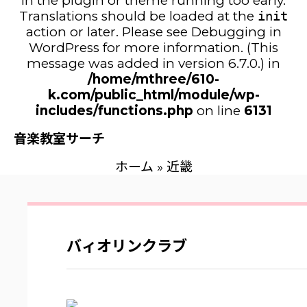
in the plugin or theme running too early.
Translations should be loaded at the
init
action or later. Please see
Debugging in
WordPress
for more information. (This
message was added in version 6.7.0.) in
/home/mthree/610-
k.com/public_html/module/wp-
includes/functions.php
on line
6131
音楽教室サーチ
ホーム
»
近畿
バィオリンクラブ