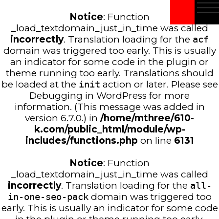
Notice
: Function
_load_textdomain_just_in_time was called
incorrectly
. Translation loading for the
acf
domain was triggered too early. This is usually
an indicator for some code in the plugin or
theme running too early. Translations should
be loaded at the
init
action or later. Please see
Debugging in WordPress
for more
information. (This message was added in
version 6.7.0.) in
/home/mthree/610-
k.com/public_html/module/wp-
includes/functions.php
on line
6131
Notice
: Function
_load_textdomain_just_in_time was called
incorrectly
. Translation loading for the
all-
in-one-seo-pack
domain was triggered too
early. This is usually an indicator for some code