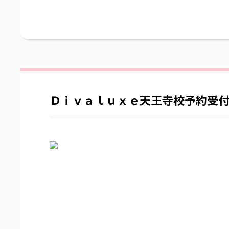
Ｄｉｖａｌｕｘｅ天王寺校予約受