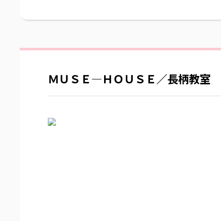
ＭＵＳＥ―ＨＯＵＳＥ／長柄教室