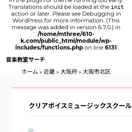
in the plugin or theme running too early.
Translations should be loaded at the
init
action or later. Please see
Debugging in
WordPress
for more information. (This
message was added in version 6.7.0.) in
/home/mthree/610-
k.com/public_html/module/wp-
includes/functions.php
on line
6131
音楽教室サーチ
ホーム
»
近畿
»
大阪府
»
大阪市北区
クリアボイスミュージックスクール