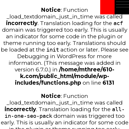
Notice
: Function
_load_textdomain_just_in_time was called
incorrectly
. Translation loading for the
acf
domain was triggered too early. This is usually
an indicator for some code in the plugin or
theme running too early. Translations should
be loaded at the
init
action or later. Please see
Debugging in WordPress
for more
information. (This message was added in
version 6.7.0.) in
/home/mthree/610-
k.com/public_html/module/wp-
includes/functions.php
on line
6131
Notice
: Function
_load_textdomain_just_in_time was called
incorrectly
. Translation loading for the
all-
in-one-seo-pack
domain was triggered too
early. This is usually an indicator for some code