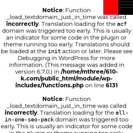
Notice
: Function
_load_textdomain_just_in_time was called
incorrectly
. Translation loading for the
acf
domain was triggered too early. This is usually
an indicator for some code in the plugin or
theme running too early. Translations should
be loaded at the
init
action or later. Please see
Debugging in WordPress
for more
information. (This message was added in
version 6.7.0.) in
/home/mthree/610-
k.com/public_html/module/wp-
includes/functions.php
on line
6131
Notice
: Function
_load_textdomain_just_in_time was called
incorrectly
. Translation loading for the
all-
in-one-seo-pack
domain was triggered too
early. This is usually an indicator for some code