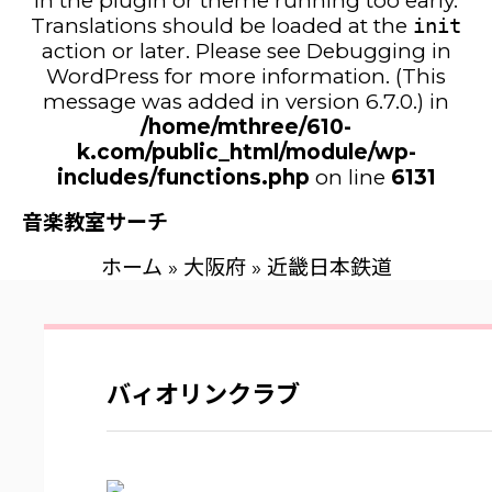
in the plugin or theme running too early.
Translations should be loaded at the
init
action or later. Please see
Debugging in
WordPress
for more information. (This
message was added in version 6.7.0.) in
/home/mthree/610-
k.com/public_html/module/wp-
includes/functions.php
on line
6131
音楽教室サーチ
ホーム
»
大阪府
»
近畿日本鉄道
バィオリンクラブ